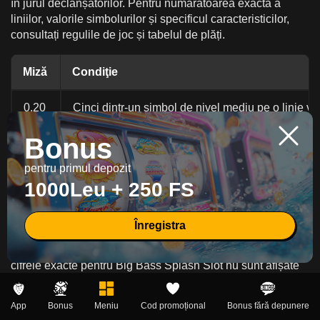
în jurul declanșatorilor. Pentru numărătoarea exactă a
liniilor, valorile simbolurilor și specificul caracteristicilor,
consultați regulile de joc și tabelul de plăți.
Miză
Condiţie
0,20
Cinci dintr-un simbol de nivel mediu pe o linie va
Bonus
0,50
Scatter declanșează rotiri gratuite și un câștig m
pentru primul depozit
1,00
Rotirile gratuite colectează 45 în valori de pește 
1000Leu + 250 FS
Înregistra
RTP, volatilitatea și potențialul maxim de câștig sunt
indicatori esențiali pentru ritm și toleranță la risc. Dacă
cifrele exacte pentru Big Bass Splash Slot nu sunt afișate
aici, deschideți panoul de informații pentru a confirma
valorile curente utilizate pe versiunea dvs. la William Hill.
App
Bonus
Meniu
Cod promoțional
Bonus fără depunere
Multe titluri Pragmatic Play oferă intervale RTP reglabile în