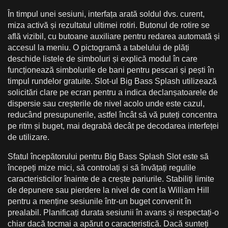
În timpul unei sesiuni, interfața arată soldul dvs. curent,
miza activă și rezultatul ultimei rotiri. Butonul de rotire se
află vizibil, cu butoane auxiliare pentru redarea automată și
accesul la meniu. O pictogramă a tabelului de plăți
deschide listele de simboluri și explică modul în care
funcționează simbolurile de bani pentru pescari și pești în
timpul rundelor gratuite. Slot-ul Big Bass Splash utilizează
solicitări clare pe ecran pentru a indica declanșatoarele de
dispersie sau creșterile de nivel acolo unde este cazul,
reducând presupunerile, astfel încât să vă puteți concentra
pe ritm și buget, mai degrabă decât pe decodarea interfeței
de utilizare.
Sfatul începătorului pentru Big Bass Splash Slot este să
începeți mize mici, să controlați și să învățați regulile
caracteristicilor înainte de a crește pariurile. Stabiliți limite
de depunere sau pierdere la nivel de cont la William Hill
pentru a menține sesiunile într-un buget convenit în
prealabil. Planificați durata sesiunii în avans și respectați-o
chiar dacă tocmai a apărut o caracteristică. Dacă sunteți