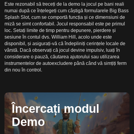
Este rezonabil să treceți de la demo la jocul pe bani reali
numai după ce înțelegeți cum câștigă formularele Big Bass
Splash Slot, cum se comportă funcția și ce dimensiuni de
miză se simt confortabil. Jocul responsabil este pe primul
loc. Setați limite de timp pentru depunere, pierdere și
sesiune în contul dvs. William Hill, acolo unde este
disponibil, și asigurați-vă că îndepliniți cerințele locale de
vârstă. Dacă observați că jocul devine impulsiv, luați în
considerare o pauză, căutarea ajutorului sau utilizarea
instrumentelor de autoexcludere până când vă simțiți ferm
din nou în control.
Încercați modul
Demo