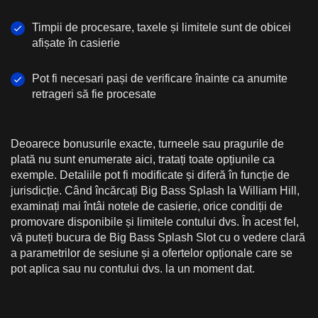
Timpii de procesare, taxele și limitele sunt de obicei
afișate în casierie
Pot fi necesari pași de verificare înainte ca anumite
retrageri să fie procesate
Deoarece bonusurile exacte, turneele sau pragurile de
plată nu sunt enumerate aici, tratați toate opțiunile ca
exemple. Detaliile pot fi modificate și diferă în funcție de
jurisdicție. Când încărcați Big Bass Splash la William Hill,
examinați mai întâi notele de casierie, orice condiții de
promovare disponibile și limitele contului dvs. În acest fel,
vă puteți bucura de Big Bass Splash Slot cu o vedere clară
a parametrilor de sesiune și a ofertelor opționale care se
pot aplica sau nu contului dvs. la un moment dat.