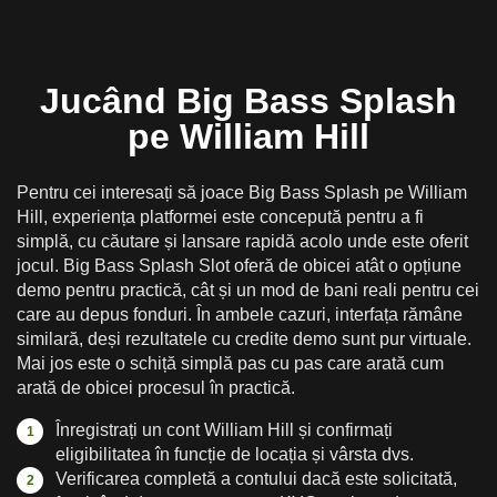
Jucând Big Bass Splash
pe William Hill
Pentru cei interesați să joace Big Bass Splash pe William
Hill, experiența platformei este concepută pentru a fi
simplă, cu căutare și lansare rapidă acolo unde este oferit
jocul. Big Bass Splash Slot oferă de obicei atât o opțiune
demo pentru practică, cât și un mod de bani reali pentru cei
care au depus fonduri. În ambele cazuri, interfața rămâne
similară, deși rezultatele cu credite demo sunt pur virtuale.
Mai jos este o schiță simplă pas cu pas care arată cum
arată de obicei procesul în practică.
Înregistrați un cont William Hill și confirmați
eligibilitatea în funcție de locația și vârsta dvs.
Verificarea completă a contului dacă este solicitată,