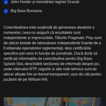
John Hunter și mormântul reginei Scarab
Big Bass Bonanza
Corectitudinea este susținută de generarea aleatorie a
numerelor, ceea ce asigură că rezultatele sunt
independente și imprevizibile. Titlurile Pragmatic Play sunt
de obicei testate de laboratoare independente înainte de a
fi eliberate operatorilor reglementați, deși certificările
specifice pot varia în funcție de jurisdicție. Dacă doriți să
verificați informațiile de corectitudine pentru Big Bass
Splash Slot, deschideți secțiunea de informații despre joc,
unde intervalul RTP, regulile și alte note tehnice sunt de
obicei afișate într-un format transparent, ușor de citit pentru
jucătorii de pe William Hill.