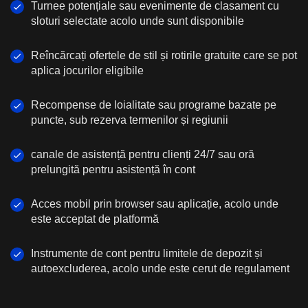
Turnee potențiale sau evenimente de clasament cu
sloturi selectate acolo unde sunt disponibile
Reîncărcați ofertele de stil și rotirile gratuite care se pot
aplica jocurilor eligibile
Recompense de loialitate sau programe bazate pe
puncte, sub rezerva termenilor și regiunii
canale de asistență pentru clienți 24/7 sau oră
prelungită pentru asistență în cont
Acces mobil prin browser sau aplicație, acolo unde
este acceptat de platformă
Instrumente de cont pentru limitele de depozit și
autoexcluderea, acolo unde este cerut de regulament