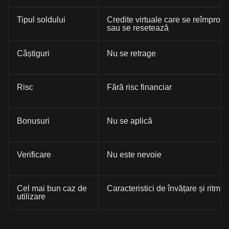
Tipul soldului
Credite virtuale care se reîmpros
sau se resetează
Câștiguri
Nu se retrage
Risc
Fără risc financiar
Bonusuri
Nu se aplică
Verificare
Nu este nevoie
Cel mai bun caz de
Caracteristici de învățare și ritm
utilizare