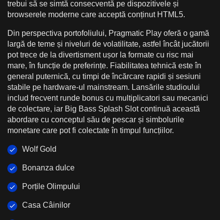
trebui să se simtă consecventă pe dispozitivele și
browserele moderne care acceptă conținut HTML5.
Din perspectiva portofoliului, Pragmatic Play oferă o gamă
largă de teme și niveluri de volatilitate, astfel încât jucătorii
pot trece de la divertisment ușor la formate cu risc mai
mare, în funcție de preferințe. Fiabilitatea tehnică este în
general puternică, cu timpi de încărcare rapidi și sesiuni
stabile pe hardware-ul mainstream. Lansările studioului
includ frecvent runde bonus cu multiplicatori sau mecanici
de colectare, iar Big Bass Splash Slot continuă această
abordare cu conceptul său de pescar și simbolurile
monetare care pot fi colectate în timpul funcțiilor.
Wolf Gold
Bonanza dulce
Porțile Olimpului
Casa Câinilor