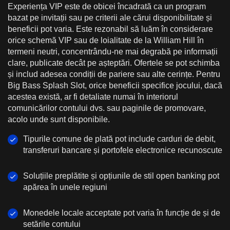
Experiența VIP este de obicei încadrată ca un program
bazat pe invitații sau pe criterii ale cărui disponibilitate și
beneficii pot varia. Este rezonabil să luăm în considerare
orice schemă VIP sau de loialitate de la William Hill în
termeni neutri, concentrându-ne mai degrabă pe informații
clare, publicate decât pe așteptări. Ofertele se pot schimba
și includ adesea condiții de pariere sau alte cerințe. Pentru
Big Bass Splash Slot, orice beneficii specifice jocului, dacă
acestea există, ar fi detaliate numai în interiorul
comunicărilor contului dvs. sau paginile de promovare,
acolo unde sunt disponibile.
Tipurile comune de plată pot include carduri de debit,
transferuri bancare și portofele electronice recunoscute
Soluțiile preplătite și opțiunile de stil open banking pot
apărea în unele regiuni
Monedele locale acceptate pot varia în funcție de și de
setările contului