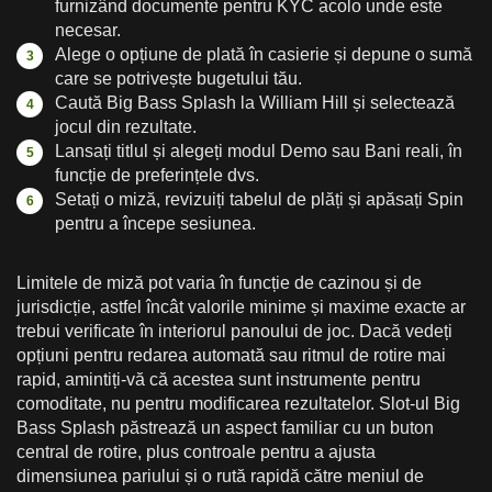
furnizând documente pentru KYC acolo unde este
necesar.
Alege o opțiune de plată în casierie și depune o sumă
care se potrivește bugetului tău.
Caută Big Bass Splash la William Hill și selectează
jocul din rezultate.
Lansați titlul și alegeți modul Demo sau Bani reali, în
funcție de preferințele dvs.
Setați o miză, revizuiți tabelul de plăți și apăsați Spin
pentru a începe sesiunea.
Limitele de miză pot varia în funcție de cazinou și de
jurisdicție, astfel încât valorile minime și maxime exacte ar
trebui verificate în interiorul panoului de joc. Dacă vedeți
opțiuni pentru redarea automată sau ritmul de rotire mai
rapid, amintiți-vă că acestea sunt instrumente pentru
comoditate, nu pentru modificarea rezultatelor. Slot-ul Big
Bass Splash păstrează un aspect familiar cu un buton
central de rotire, plus controale pentru a ajusta
dimensiunea pariului și o rută rapidă către meniul de