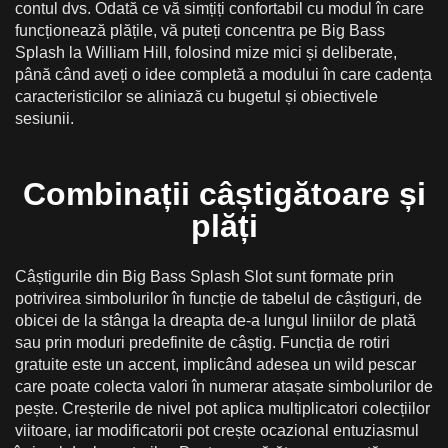
contul dvs. Odată ce vă simțiți confortabil cu modul în care
funcționează plățile, vă puteți concentra pe Big Bass
Splash la William Hill, folosind mize mici și deliberate,
până când aveți o idee completă a modului în care cadența
caracteristicilor se aliniază cu bugetul și obiectivele
sesiunii.
Combinații câștigătoare și
plăți
Câștigurile din Big Bass Splash Slot sunt formate prin
potrivirea simbolurilor în funcție de tabelul de câștiguri, de
obicei de la stânga la dreapta de-a lungul liniilor de plată
sau prin moduri predefinite de câștig. Funcția de rotiri
gratuite este un accent, implicând adesea un wild pescar
care poate colecta valori în numerar atașate simbolurilor de
pește. Creșterile de nivel pot aplica multiplicatori colecțiilor
viitoare, iar modificatorii pot crește ocazional entuziasmul