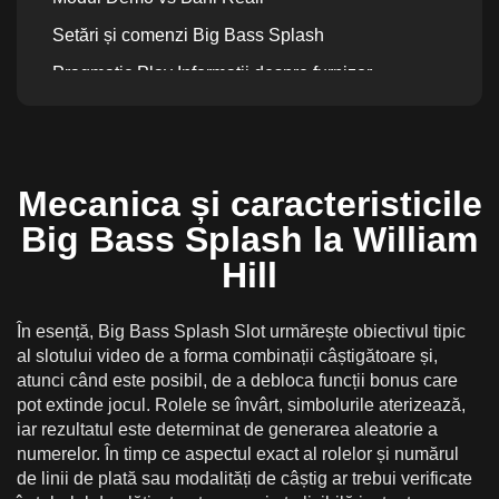
Setări și comenzi Big Bass Splash
Pragmatic Play Informații despre furnizor
Înregistrare și depozite William Hill
Combinații câștigătoare și plăți
Se joacă Big Bass Splash pe mobil
Mecanica și caracteristicile
FAQ
Big Bass Splash la William
Hill
În esență, Big Bass Splash Slot urmărește obiectivul tipic
al slotului video de a forma combinații câștigătoare și,
atunci când este posibil, de a debloca funcții bonus care
pot extinde jocul. Rolele se învârt, simbolurile aterizează,
iar rezultatul este determinat de generarea aleatorie a
numerelor. În timp ce aspectul exact al rolelor și numărul
de linii de plată sau modalități de câștig ar trebui verificate