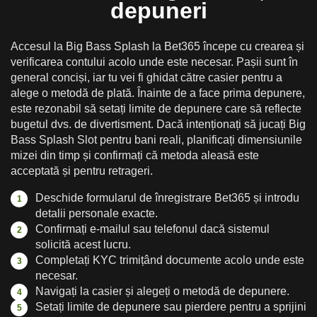
depuneri
Accesul la Big Bass Splash la Bet365 începe cu crearea și
verificarea contului acolo unde este necesar. Pașii sunt în
general conciși, iar tu vei fi ghidat către casier pentru a
alege o metodă de plată. Înainte de a face prima depunere,
este rezonabil să setați limite de depunere care să reflecte
bugetul dvs. de divertisment. Dacă intenționați să jucați Big
Bass Splash Slot pentru bani reali, planificați dimensiunile
mizei din timp și confirmați că metoda aleasă este
acceptată și pentru retrageri.
Deschide formularul de înregistrare Bet365 și introdu
detalii personale exacte.
Confirmați e-mailul sau telefonul dacă sistemul
solicită acest lucru.
Completați KYC trimițând documente acolo unde este
necesar.
Navigați la casier și alegeți o metodă de depunere.
Setați limite de depunere sau pierdere pentru a sprijini