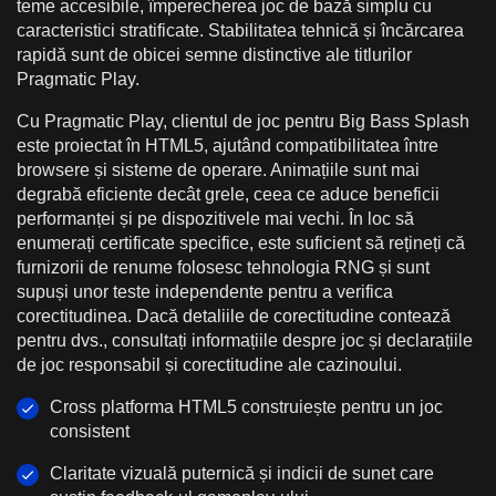
teme accesibile, împerecherea joc de bază simplu cu
caracteristici stratificate. Stabilitatea tehnică și încărcarea
rapidă sunt de obicei semne distinctive ale titlurilor
Pragmatic Play.
Cu Pragmatic Play, clientul de joc pentru Big Bass Splash
este proiectat în HTML5, ajutând compatibilitatea între
browsere și sisteme de operare. Animațiile sunt mai
degrabă eficiente decât grele, ceea ce aduce beneficii
performanței și pe dispozitivele mai vechi. În loc să
enumerați certificate specifice, este suficient să rețineți că
furnizorii de renume folosesc tehnologia RNG și sunt
supuși unor teste independente pentru a verifica
corectitudinea. Dacă detaliile de corectitudine contează
pentru dvs., consultați informațiile despre joc și declarațiile
de joc responsabil și corectitudine ale cazinoului.
Cross platforma HTML5 construiește pentru un joc
consistent
Claritate vizuală puternică și indicii de sunet care