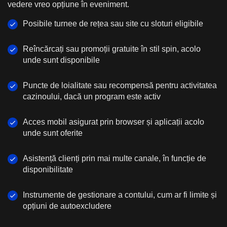
vedere vreo opțiune în eveniment.
Posibile turnee de rețea sau site cu sloturi eligibile
Reîncărcați sau promoții gratuite în stil spin, acolo
unde sunt disponibile
Puncte de loialitate sau recompensă pentru activitatea
cazinoului, dacă un program este activ
Acces mobil asigurat prin browser și aplicații acolo
unde sunt oferite
Asistență clienți prin mai multe canale, în funcție de
disponibilitate
Instrumente de gestionare a contului, cum ar fi limite și
opțiuni de autoexcludere