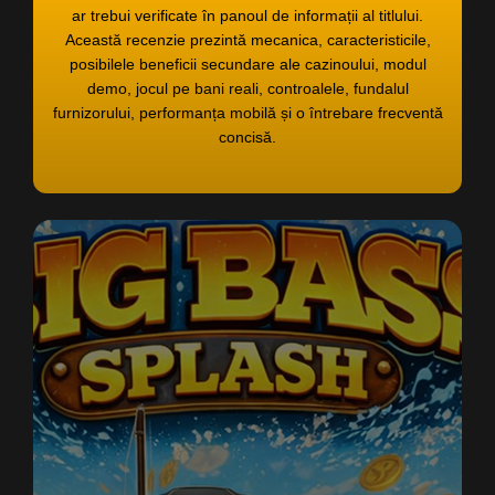
ar trebui verificate în panoul de informații al titlului.
Această recenzie prezintă mecanica, caracteristicile,
posibilele beneficii secundare ale cazinoului, modul
demo, jocul pe bani reali, controalele, fundalul
furnizorului, performanța mobilă și o întrebare frecventă
concisă.