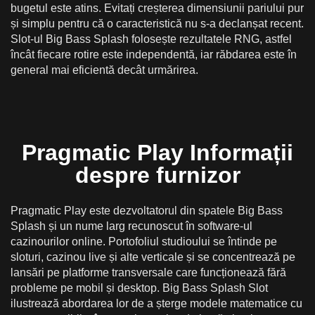
bugetul este atins. Evitați creșterea dimensiunii pariului pur
și simplu pentru că o caracteristică nu s-a declanșat recent.
Slot-ul Big Bass Splash folosește rezultatele RNG, astfel
încât fiecare rotire este independentă, iar răbdarea este în
general mai eficientă decât urmărirea.
Pragmatic Play Informații
despre furnizor
Pragmatic Play este dezvoltatorul din spatele Big Bass
Splash și un nume larg recunoscut în software-ul
cazinourilor online. Portofoliul studioului se întinde pe
sloturi, cazinou live și alte verticale și se concentrează pe
lansări pe platforme transversale care funcționează fără
probleme pe mobil și desktop. Big Bass Splash Slot
ilustrează abordarea lor de a șterge modele matematice cu