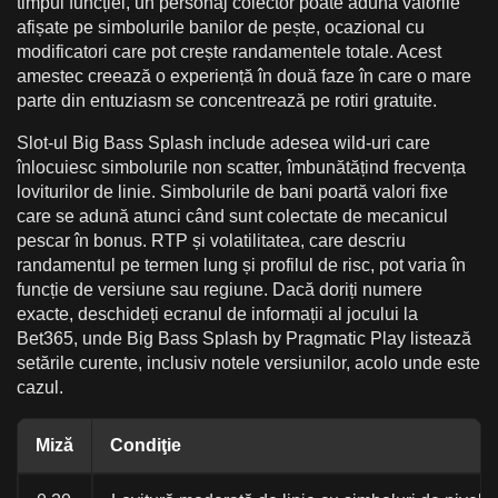
timpul funcției, un personaj colector poate aduna valorile
afișate pe simbolurile banilor de pește, ocazional cu
modificatori care pot crește randamentele totale. Acest
amestec creează o experiență în două faze în care o mare
parte din entuziasm se concentrează pe rotiri gratuite.
Slot-ul Big Bass Splash include adesea wild-uri care
înlocuiesc simbolurile non scatter, îmbunătățind frecvența
loviturilor de linie. Simbolurile de bani poartă valori fixe
care se adună atunci când sunt colectate de mecanicul
pescar în bonus. RTP și volatilitatea, care descriu
randamentul pe termen lung și profilul de risc, pot varia în
funcție de versiune sau regiune. Dacă doriți numere
exacte, deschideți ecranul de informații al jocului la
Bet365, unde Big Bass Splash by Pragmatic Play listează
setările curente, inclusiv notele versiunilor, acolo unde este
cazul.
Miză
Condiţie