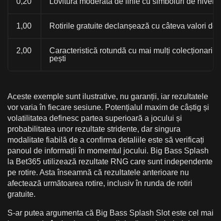
0,20
Lovitură moderată de linie cu simboluri de nivel 
1,00
Rotirile gratuite declanșează cu câteva valori de 
2,00
Caracteristică rotundă cu mai mulți colecționari și
pești
Aceste exemple sunt ilustrative, nu garanții, iar rezultatele
vor varia în fiecare sesiune. Potențialul maxim de câștig și
volatilitatea definesc partea superioară a jocului și
probabilitatea unor rezultate stridente, dar singura
modalitate fiabilă de a confirma detaliile este să verificați
panoul de informații în momentul jocului. Big Bass Splash
la Bet365 utilizează rezultate RNG care sunt independente
pe rotire. Asta înseamnă că rezultatele anterioare nu
afectează următoarea rotire, inclusiv în runda de rotiri
gratuite.
S-ar putea argumenta că Big Bass Splash Slot este cel mai