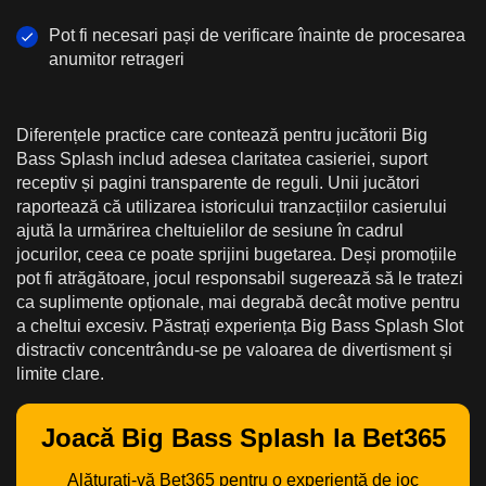
Pot fi necesari pași de verificare înainte de procesarea
anumitor retrageri
Diferențele practice care contează pentru jucătorii Big
Bass Splash includ adesea claritatea casieriei, suport
receptiv și pagini transparente de reguli. Unii jucători
raportează că utilizarea istoricului tranzacțiilor casierului
ajută la urmărirea cheltuielilor de sesiune în cadrul
jocurilor, ceea ce poate sprijini bugetarea. Deși promoțiile
pot fi atrăgătoare, jocul responsabil sugerează să le tratezi
ca suplimente opționale, mai degrabă decât motive pentru
a cheltui excesiv. Păstrați experiența Big Bass Splash Slot
distractiv concentrându-se pe valoarea de divertisment și
limite clare.
Joacă Big Bass Splash la Bet365
Alăturați-vă Bet365 pentru o experiență de joc