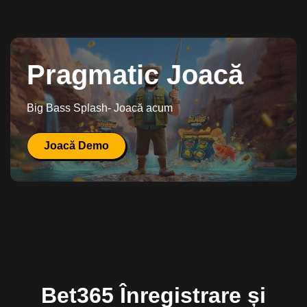
Pragmatic Joacă
Big Bass Splash- Joacă acum
Joacă Demo
Bet365 Înregistrare și