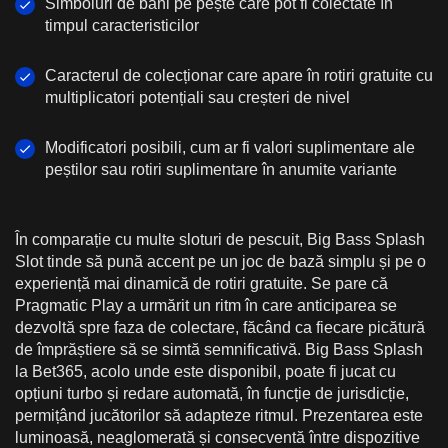
Simboluri de bani pe pește care pot fi colectate în
timpul caracteristicilor
Caracterul de colecționar care apare în rotiri gratuite cu
multiplicatori potențiali sau creșteri de nivel
Modificatori posibili, cum ar fi valori suplimentare ale
peștilor sau rotiri suplimentare în anumite variante
În comparație cu multe sloturi de pescuit, Big Bass Splash
Slot tinde să pună accent pe un joc de bază simplu și pe o
experiență mai dinamică de rotiri gratuite. Se pare că
Pragmatic Play a urmărit un ritm în care anticiparea se
dezvoltă spre faza de colectare, făcând ca fiecare picătură
de împrăștiere să se simtă semnificativă. Big Bass Splash
la Bet365, acolo unde este disponibil, poate fi jucat cu
opțiuni turbo și redare automată, în funcție de jurisdicție,
permițând jucătorilor să adapteze ritmul. Prezentarea este
luminoasă, neaglomerată și consecventă între dispozitive